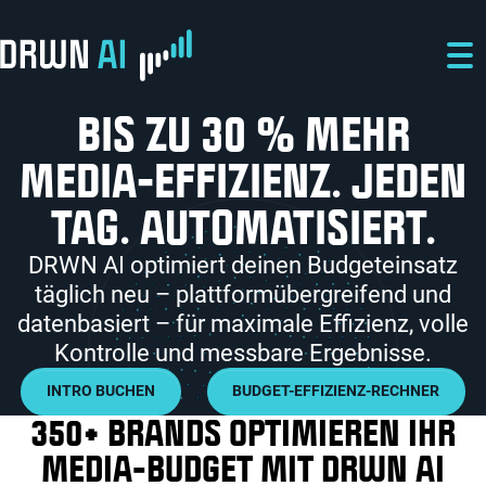
Direkt zum Inhalt
Direkt zur Hauptnavigation
Direkt zum Fußbereich
BIS ZU 30 % MEHR
MEDIA-EFFIZIENZ. JEDEN
TAG. AUTOMATISIERT.
DRWN AI optimiert deinen Budgeteinsatz
täglich neu – plattformübergreifend und
datenbasiert – für maximale Effizienz, volle
Kontrolle und messbare Ergebnisse.
INTRO BUCHEN
BUDGET-EFFIZIENZ-RECHNER
350+ BRANDS OPTIMIEREN IHR
MEDIA-BUDGET MIT DRWN AI