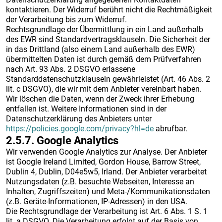
kontaktieren. Der Widerruf berührt nicht die Rechtmäßigkeit
der Verarbeitung bis zum Widerruf.
Rechtsgrundlage der Übermittlung in ein Land außerhalb
des EWR sind Standardvertragsklauseln. Die Sicherheit der
in das Drittland (also einem Land außerhalb des EWR)
übermittelten Daten ist durch gemäß dem Prüfverfahren
nach Art. 93 Abs. 2 DSGVO erlassene
Standarddatenschutzklauseln gewährleistet (Art. 46 Abs. 2
lit. c DSGVO), die wir mit dem Anbieter vereinbart haben.
Wir löschen die Daten, wenn der Zweck ihrer Erhebung
entfallen ist. Weitere Informationen sind in der
Datenschutzerklärung des Anbieters unter
https://policies.google.com/privacy?hl=de
abrufbar.
2.5.7. ​Google Analytics​
Wir verwenden Google Analytics zur Analyse. Der Anbieter
ist Google Ireland Limited, Gordon House, Barrow Street,
Dublin 4, Dublin, D04e5w5, Irland. Der Anbieter verarbeitet
Nutzungsdaten (z.B. besuchte Webseiten, Interesse an
Inhalten, Zugriffszeiten) und Meta-/Kommunikationsdaten
(z.B. Geräte-Informationen, IP-Adressen) in den USA.
Die Rechtsgrundlage der Verarbeitung ist Art. 6 Abs. 1 S. 1
lit. a DSGVO. Die Verarbeitung erfolgt auf der Basis von