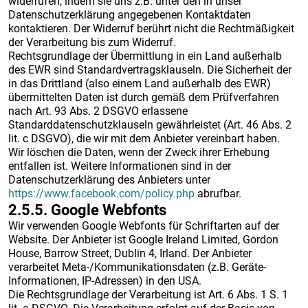
widerrufen, indem sie uns z.B. unter den in unser
Datenschutzerklärung angegebenen Kontaktdaten
kontaktieren. Der Widerruf berührt nicht die Rechtmäßigkeit
der Verarbeitung bis zum Widerruf.
Rechtsgrundlage der Übermittlung in ein Land außerhalb
des EWR sind Standardvertragsklauseln. Die Sicherheit der
in das Drittland (also einem Land außerhalb des EWR)
übermittelten Daten ist durch gemäß dem Prüfverfahren
nach Art. 93 Abs. 2 DSGVO erlassene
Standarddatenschutzklauseln gewährleistet (Art. 46 Abs. 2
lit. c DSGVO), die wir mit dem Anbieter vereinbart haben.
Wir löschen die Daten, wenn der Zweck ihrer Erhebung
entfallen ist. Weitere Informationen sind in der
Datenschutzerklärung des Anbieters unter
https://www.facebook.com/policy.php
abrufbar.
2.5.5. ​Google Webfonts​
Wir verwenden Google Webfonts für Schriftarten auf der
Website. Der Anbieter ist Google Ireland Limited, Gordon
House, Barrow Street, Dublin 4, Irland. Der Anbieter
verarbeitet Meta-/Kommunikationsdaten (z.B. Geräte-
Informationen, IP-Adressen) in den USA.
Die Rechtsgrundlage der Verarbeitung ist Art. 6 Abs. 1 S. 1