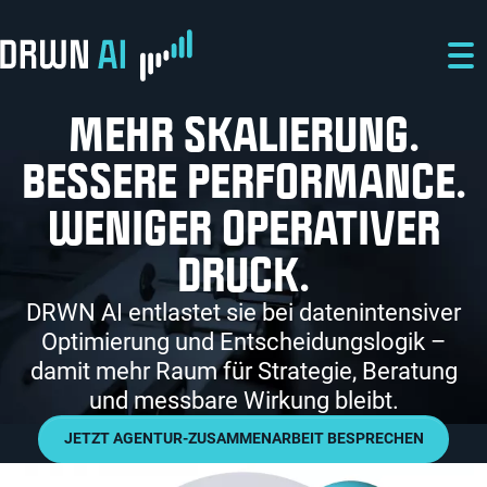
Direkt zum Inhalt
Direkt zur Hauptnavigation
Direkt zum Fußbereich
MEHR SKALIERUNG.
BESSERE PERFORMANCE.
WENIGER OPERATIVER
DRUCK.
DRWN AI entlastet sie bei datenintensiver
Optimierung und Entscheidungslogik –
damit mehr Raum für Strategie, Beratung
und messbare Wirkung bleibt.
JETZT AGENTUR-ZUSAMMENARBEIT BESPRECHEN